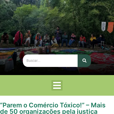
“Parem o Comércio Tóxico!” – Mais
de 50 organizações pela justiça