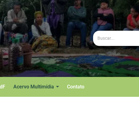
BdF
Acervo Multimídia
Contato