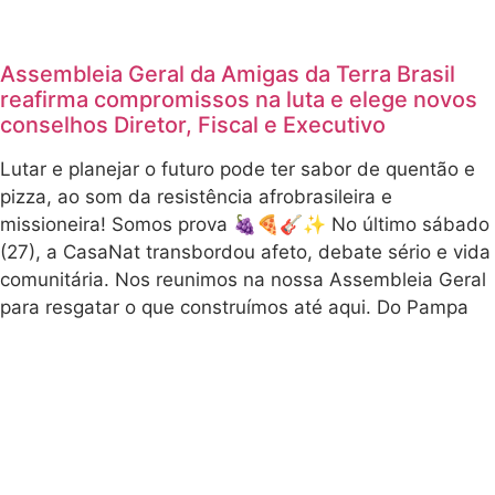
Crédito da foto: Maí
Mundial das
Yandara/ ATBR
Mulheres
(MMM) e da
Periferia
Galeria de fotos no
Feminista,
confluindo
Flickr da Amigas da
forças, junto a
Terra Brasil
movimentos
sociais,
https://www.f
coletivos e
lickr.com/phot
territórios de
os/amigasdat
vida. Na sexta-
errabr/albums
feira (20),
participamos da
/7217772032
Feira da
6114621
Cidadania em
Porto Alegre,
ação da
Amigas da Terra Brasil
Secretaria-Geral
da Presidência