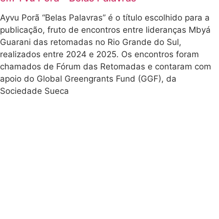
Agrotóxicos.
Durante a visita, foram
Mesmo sob
discutidos
condições
encaminhamentos
climáticas
importantes
adversas e forte
relacionados à
segurança da
Assembleia
comunidade Mbyá
Geral da
Guarani, ao
Amigas da
fornecimento de água e
Terra Brasil
reafirma
alimentos e à garantia
compromissos
de livre trânsito para
na luta e elege
apoiadores da aldeia e
novos
para os próprios
conselhos
Diretor, Fiscal
parentes indígenas.
e Executivo
Lutar e planejar
Além das instituições
o futuro pode
federais e estaduais,
ter sabor de