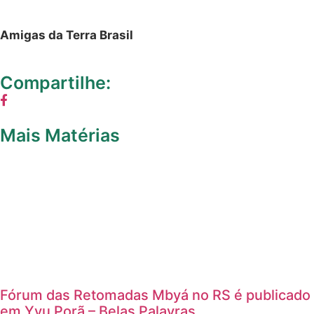
por parte de não
Audiência do
indígenas que
Fórum Gaúcho
de Combate
reivindicam a posse da
aos Impactos
área.
dos Agrotóxicos
é marcada por
Empreendimentos
pressão e
imobiliários e posseiros
demandas
populares Sob
colocam em risco de
forte
extinção as matas e
mobilização
ambientes nativos.
popular, o
Com essa expansão
município de
urbana e imobiliária, os
Nova Santa Rita
sediou, na
indígenas, como os
última quinta-
Mbyá da retomada, vão
feira (02/07), a
perdendo seus espaços
audiência do
de sobrevivência. É
Fórum Gaúcho
preciso garantir esses
de Combate
territórios de vida.
aos Impactos
dos