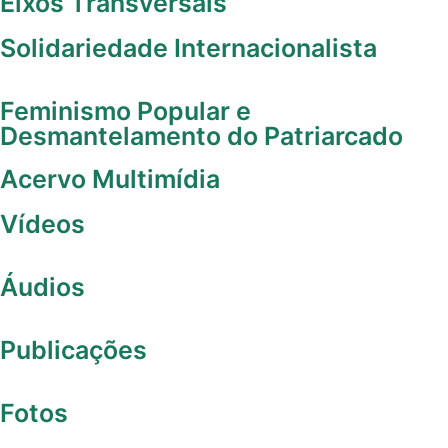
Fórum das Retomadas Mbyá no RS
é publicado em Yvu Porã – Belas
Palavras
31 de julho de 2026