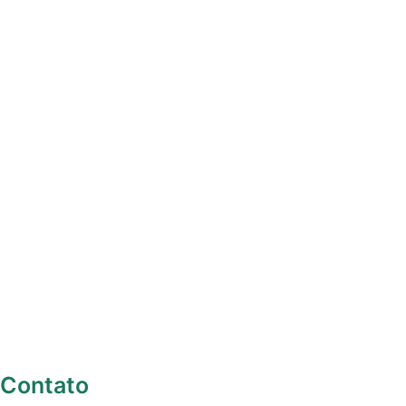
Contato
+55 (51) 3332-8884
secretarianatbr@gmail.com
R. Olavo Bilac, 192 - Azenha, Porto Alegre - RS
Programas
Acervo Multimídia