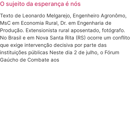
também estiveram
quentão e
presentes
pizza, ao som
representantes da
da resistência
afrobrasileira e
Prefeitura de Porto
missioneira!
Alegre, por meio do
Somos prova 🍇
CRAS (assistência
🍕🎸✨ No
social), e diversas
último sábado
organizações da
(27), a CasaNat
transbordou
sociedade civil que vêm
afeto, debate
oferecendo apoio
sério e vida
contínuo à retomada.
comunitária.
Entre elas, destacam-
Nos reunimos
se o Conselho
na nossa
Assembleia
Indigenista Missionário
Geral para
(CIMI), a Amigas da
resgatar o que
Terra Brasil (ATBr) e
construímos até
Madre Tierra, que
aqui. Do Pampa
acompanham de perto