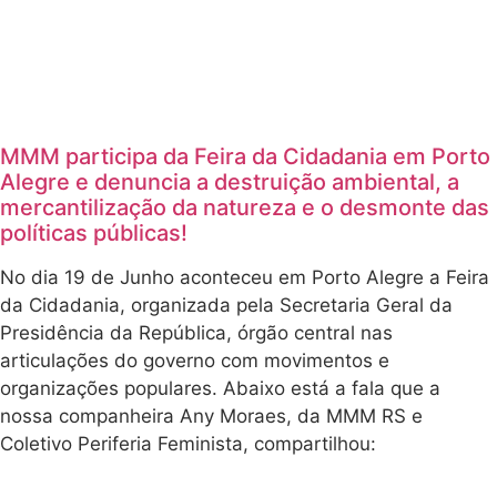
da República,
órgão central nas
articulações do
governo com
movimentos e
organizações
populares.
Abaixo está a fala
que a nossa
companheira Any
Moraes, da MMM
RS e Coletivo
Periferia
Feminista,
compartilhou:
Uso de drones
para
pulverização
de
agrotóxicos