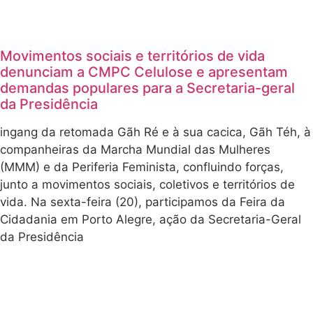
MMM participa
da Feira da
Cidadania em
Porto Alegre e
denuncia a
destruição
ambiental, a
mercantilização
da natureza e o
desmonte das
políticas
públicas!
No dia 19 de
Junho aconteceu
em Porto Alegre a
Feira da
Cidadania,
organizada pela
Secretaria Geral
da Presidência