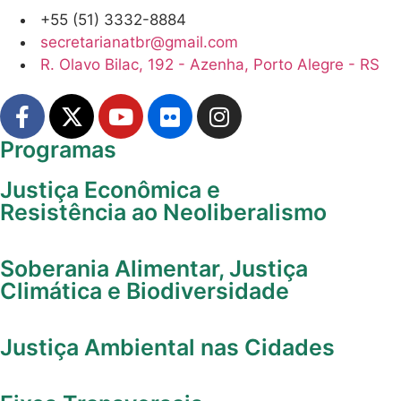
Vídeos
Justiça Econômica e
Resistência ao Neoliberalismo
Áudios
Soberania Alimentar, Justiça
Publicações
Climática e Biodiversidade
Fotos
Justiça Ambiental nas
Cidades
Cartuns
Eixos Transversais
Solidariedade
Internacionalista
Feminismo Popular e
Desmantelamento do
Patriarcado
Últimas notícias