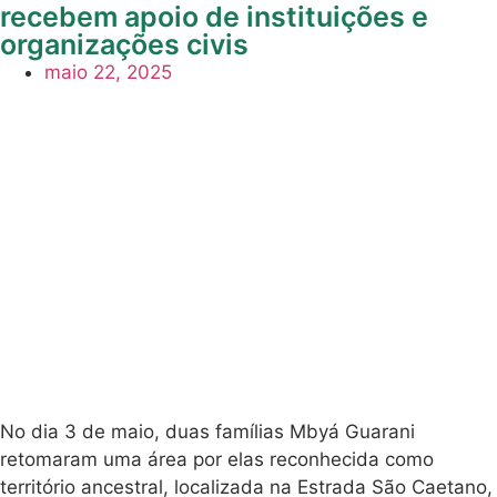
Famílias
Mbyá
Guarani
Compartilhe:
retomam
território
Mais Matérias
ancestral
Fórum das
Retomadas
no Lami e
Mbyá no RS é
publicado em
recebem
Yvu Porã –
Belas
apoio de
Palavras
instituições
Ayvu Porã
“Belas Palavras”
e
é o título
escolhido para