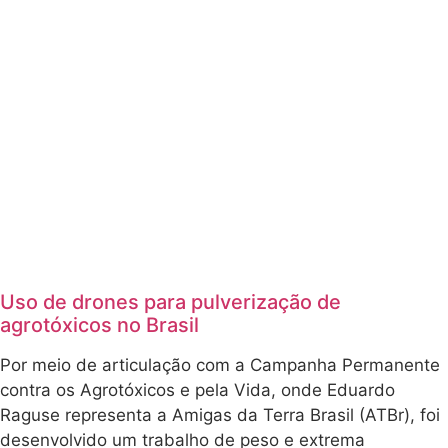
no Brasil
Por meio de
articulação com
a Campanha
Permanente
contra os
Agrotóxicos e
pela Vida, onde
Eduardo
Raguse
representa a
Amigas da Terra
Brasil (ATBr), foi
desenvolvido
um trabalho de
peso e extrema
relevância.
Junto ao
professor,
pesquisador e
advogado