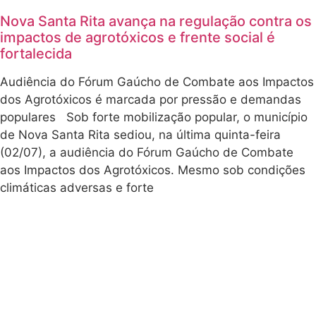
o processo de
Movimentos
retomada e os desafios
sociais e
enfrentados pela
territórios de
comunidade indígena
vida
no território.
denunciam a
CMPC
Celulose e
A Amigas da Terra
apresentam
Brasil se coloca contra
demandas
o racismo ambiental e
populares
para a
os projetos de morte.
Secretaria-
Garantir a segurança
geral da
dos Mbyá da retomada
Presidência
e seu modo de viver é
ingang da
fundamental. Em apoio
retomada Gãh
aos projetos de vida,
Ré e à sua
seguimos na luta em
cacica, Gãh
Téh, à
defesa das retomadas!
companheiras
da Marcha