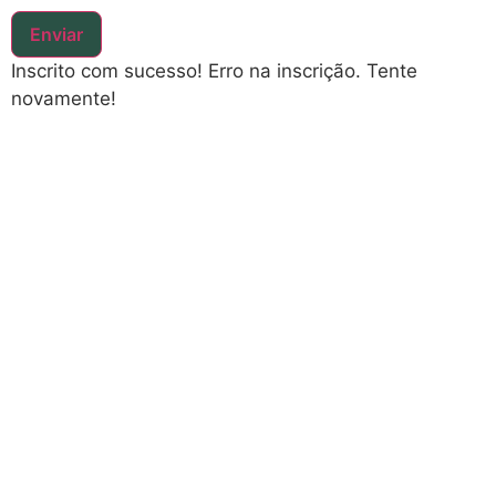
Anterior
Próximo
Quarta Temática da Amigas da Terra Brasil debaterá Política Nacional de Clima, Participação Social e Propostas dos Povos do Brasil para a Justiça Climática:
Coluna de maio no jornal Brasil de Fato
Inscreva-se na nossa Newsletter
Mensal!