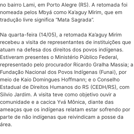
organizações
a publicação,
fruto de
civis
encontros entre
lideranças
Maio 22, 2025
Mbyá Guarani
das retomadas
no Rio Grande
do Sul,
realizados entre
2024 e 2025.
Os encontros
foram
chamados de
Fórum das
No dia 3 de maio, duas
Retomadas e
famílias Mbyá Guarani
contaram com
retomaram uma área
apoio do Global
por elas reconhecida
Greengrants
Fund (GGF), da
como território
Sociedade
ancestral, localizada na
Sueca
Estrada São Caetano,