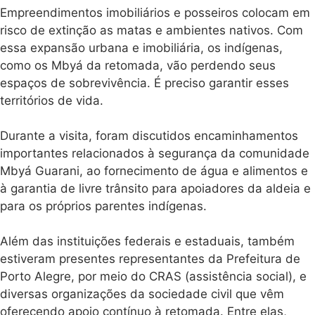
no bairro Lami, em
Porto Alegre (RS). A
O sujeito da
esperança é
retomada foi nomeada
nós
pelos Mbyá como
Texto de
Ka’aguy Mirim, que em
Leonardo
tradução livre significa
Melgarejo,
“Mata Sagrada”.
Engenheiro
Agronômo, MsC
Na quarta-feira (14/05),
em Economia
a retomada Ka’aguy
Rural, Dr. em
Engenharia de
Mirim recebeu a visita
Produção.
de representantes de
Extensionista
instituições que atuam
rural
na defesa dos direitos
aposentado,
dos povos indígenas.
fotógrafo. No
Brasil e em
Estiveram presentes o
Nova Santa Rita
Ministério Público
(RS) ocorre um
Federal, representado