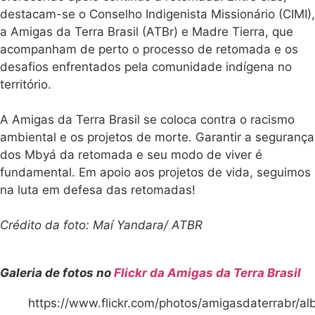
conflito que
pelo procurador Ricardo
exige
Gralha Massia; a
intervenção
decisiva por
Fundação Nacional dos
parte das
Povos Indígenas
instituições
(Funai), por meio de
públicas Neste
Kaio Domingues
dia 2 de julho, o
Hoffmann; e o
Fórum Gaúcho
de Combate
Conselho Estadual de
aos
Direitos Humanos do
RS (CEDH/RS), com
Silvio Jardim. A visita
Nova Santa
teve como objetivo
Rita avança
na regulação
ouvir a comunidade e a
contra os
cacica Yvá Mônica,
impactos de
diante das ameaças
agrotóxicos e
que os indígenas
frente social é
fortalecida
relatam estar sofrendo