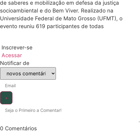
(SIBSA) chegou
ao fim nesta
sexta-feira (29),
em Cuiabá (MT),
após quatro dias
de debates,
intercâmbio de
saberes e
mobilização em
defesa da
justiça
socioambiental e
do Bem Viver.
Realizado na
Universidade
Federal de Mato
Grosso (UFMT),
o evento reuniu
619
participantes de
todas