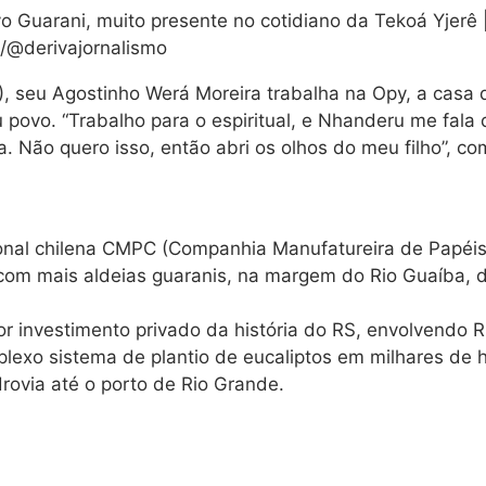
o Guarani, muito presente no cotidiano da Tekoá Yjerê |
s/@derivajornalismo
), seu Agostinho Werá Moreira trabalha na Opy, a casa
 povo. “Trabalho para o espiritual, e Nhanderu me fala
. Não quero isso, então abri os olhos do meu filho”, co
ional chilena CMPC (Companhia Manufatureira de Papéis 
 com mais aldeias guaranis, na margem do Rio Guaíba, d
r investimento privado da história do RS, envolvendo R
mplexo sistema de plantio de eucaliptos em milhares d
rovia até o porto de Rio Grande.