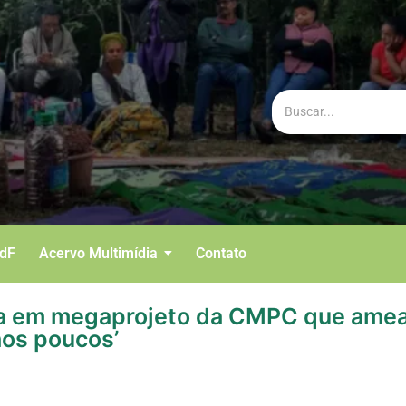
BdF
Acervo Multimídia
Contato
ulta em megaprojeto da CMPC que ame
aos poucos’