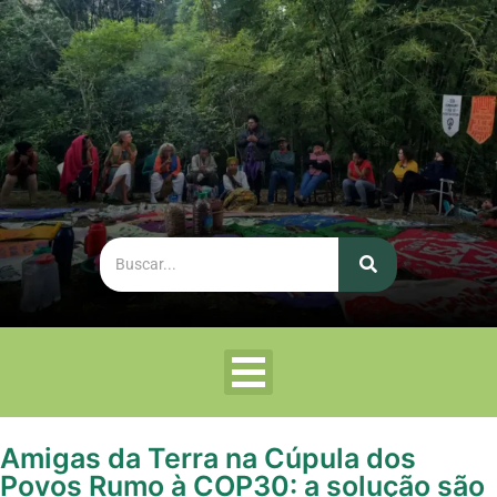
Amigas da Terra na Cúpula dos
Povos Rumo à COP30: a solução são